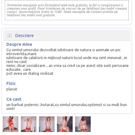
Trimiterea mesajelor prin formularul web este gratuita, la fel si inregistrarea si
creearea unui profil. Doar trimiterea de sms-uri de pe telefonul tau mobil creeaza
costuri: 2euro+tva/sms trimis la 1540. Toate mesajele de contact primite pe
telefonul tau mobil sunt gratuite.
Descriere
Despre mine
Cu simtul umorului dezvoltat iubitoare de natura si animale un pic
introvertita,mare
iubitoare de calatorii in mijlocul naturii locul unde ma simt minunat...in
rest nu caut
nimic..doar socializare....as vrea sa cred ca pe acest site sunt persoane
educate.. care
pot avea un dialog civilizat
Fizic
placut
Ce caut
un barbat puternic ,hotarat,cu simtul umorului,optimist si cu mult bun
simt!