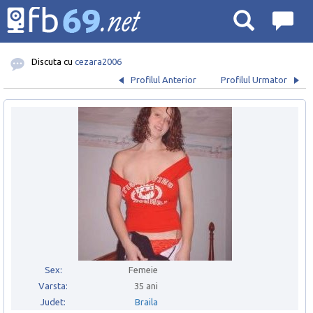
Discuta cu
cezara2006
Profilul Anterior
Profilul Urmator
Sex:
Femeie
Varsta:
35 ani
Judet:
Braila