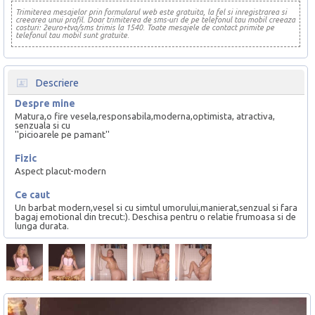
Trimiterea mesajelor prin formularul web este gratuita, la fel si inregistrarea si
creearea unui profil. Doar trimiterea de sms-uri de pe telefonul tau mobil creeaza
costuri: 2euro+tva/sms trimis la 1540. Toate mesajele de contact primite pe
telefonul tau mobil sunt gratuite.
Descriere
Despre mine
Matura,o fire vesela,responsabila,moderna,optimista, atractiva,
senzuala si cu
''picioarele pe pamant''
Fizic
Aspect placut-modern
Ce caut
Un barbat modern,vesel si cu simtul umorului,manierat,senzual si fara
bagaj emotional din trecut:). Deschisa pentru o relatie frumoasa si de
lunga durata.