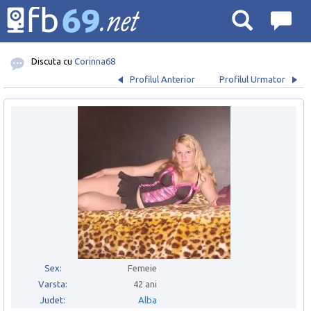
Discuta cu
Corinna68
Profilul Anterior
Profilul Urmator
Sex:
Femeie
Varsta:
42 ani
Judet:
Alba