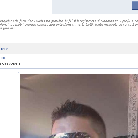
sajelor prin formularul web este gratuita, la fel si inregistrarea si creearea unui profil. Do
lefonul tau mobil creeaza costuri: 2euro+tva/sms trimis la 1540. Toate mesajele de contact pr
t gratuite.
iere
ine
ma descoperi