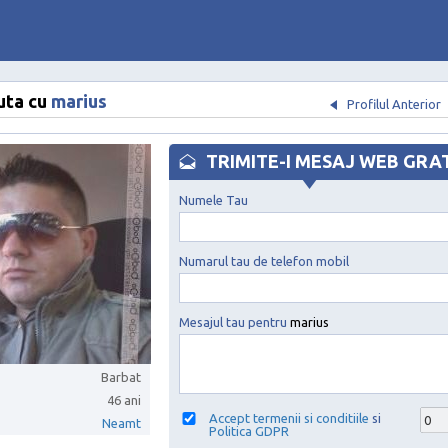
uta cu
marius
Profilul Anterior
TRIMITE-I MESAJ WEB GRA
Numele Tau
Numarul tau de telefon mobil
Mesajul tau pentru
marius
Barbat
46 ani
Accept termenii si conditiile
si
Neamt
Politica GDPR