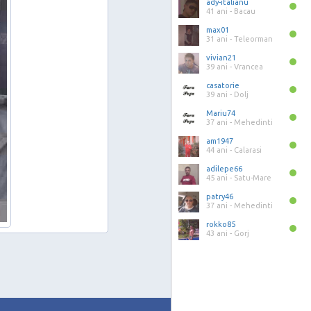
ady-italianu
41 ani -
Bacau
max01
31 ani -
Teleorman
vivian21
39 ani -
Vrancea
casatorie
39 ani -
Dolj
Mariu74
37 ani -
Mehedinti
am1947
44 ani -
Calarasi
adilepe66
45 ani -
Satu-Mare
patry46
37 ani -
Mehedinti
rokko85
43 ani -
Gorj