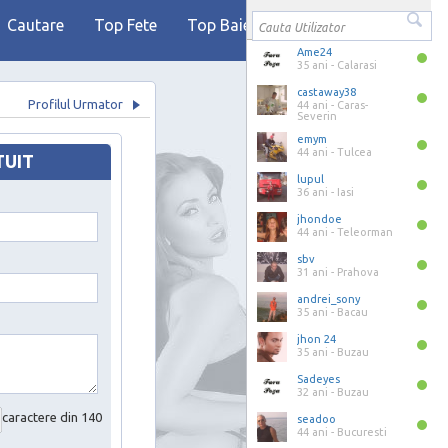
Cautare
Top Fete
Top Baieti
Ame24
35 ani -
Calarasi
castaway38
Profilul Urmator
44 ani -
Caras-
Severin
emym
44 ani -
Tulcea
TUIT
lupul
36 ani -
Iasi
jhondoe
44 ani -
Teleorman
sbv
31 ani -
Prahova
andrei_sony
35 ani -
Bacau
jhon 24
35 ani -
Buzau
Sadeyes
32 ani -
Buzau
caractere din 140
seadoo
44 ani -
Bucuresti