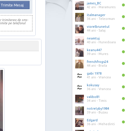
james_BC
42 ani -
Maramures
italmanager
36 ani -
Teleorman
ar trimiterea de sms-
imite pe telefonul
viorelbrunetul
44 ani -
Salaj
neamtuj
40 ani -
Hunedoara
keanu447
39 ani -
Mures
frenchfrogs24
44 ani -
Braila
gabi 1978
41 ani -
Vrancea
kokusay
36 ani -
Vrancea
valibo81
34 ani -
Timis
notretyby1984
39 ani -
Buzau
Edgard
36 ani -
Mehedinti